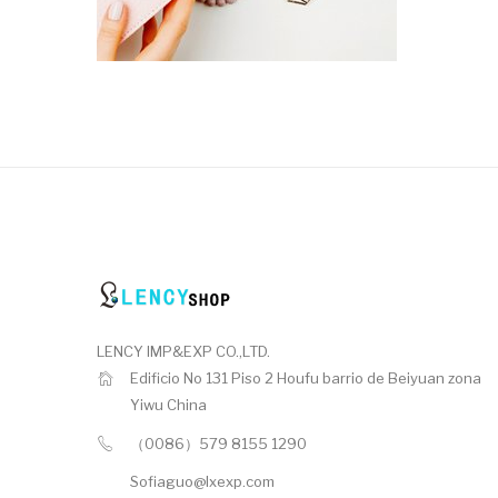
LENCY IMP&EXP CO.,LTD.
Edificio No 131 Piso 2 Houfu barrio de Beiyuan zona
Yiwu China
（0086）579 8155 1290
Sofiaguo@lxexp.com