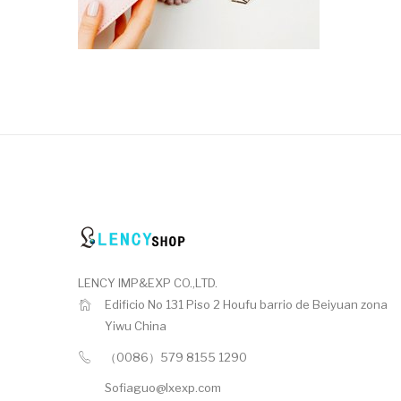
LENCY IMP&EXP CO.,LTD.
Edificio No 131 Piso 2 Houfu barrio de Beiyuan zona
Yiwu China
（0086）579 8155 1290
Sofiaguo@lxexp.com