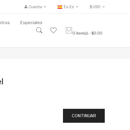
Cuenta
Es-Es
$
USD
otros
Especiales
0 item(s) - $0.00
l
CONTINUAR