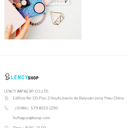
LENCY IMP&EXP CO.,LTD.
Edificio No 131 Piso 2 Houfu barrio de Beiyuan zona Yiwu China
（0086）579 8155 1290
Sofiaguo@lxexp.com
Time：9.00 -21.00