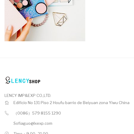
LENCY IMP&EXP CO.,LTD.
Edificio No 131 Piso 2 Houfu barrio de Beiyuan zona Yiwu China
（0086）579 8155 1290
Sofiaguo@lxexp.com
Time：9.00 -21.00