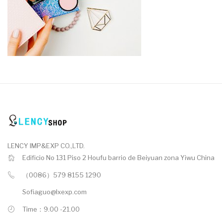
LENCY IMP&EXP CO.,LTD.
Edificio No 131 Piso 2 Houfu barrio de Beiyuan zona Yiwu China
（0086）579 8155 1290
Sofiaguo@lxexp.com
Time：9.00 -21.00