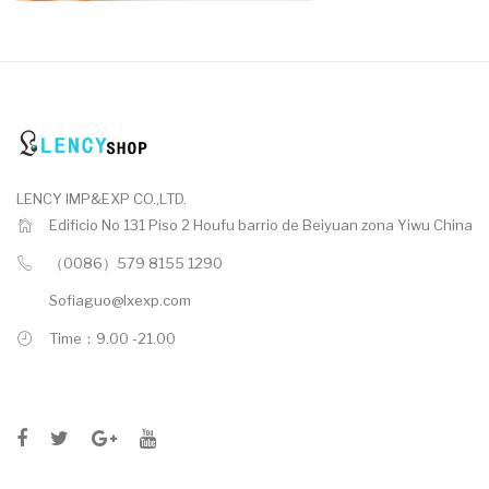
LENCY IMP&EXP CO.,LTD.
Edificio No 131 Piso 2 Houfu barrio de Beiyuan zona Yiwu China
（0086）579 8155 1290
Sofiaguo@lxexp.com
Time：9.00 -21.00