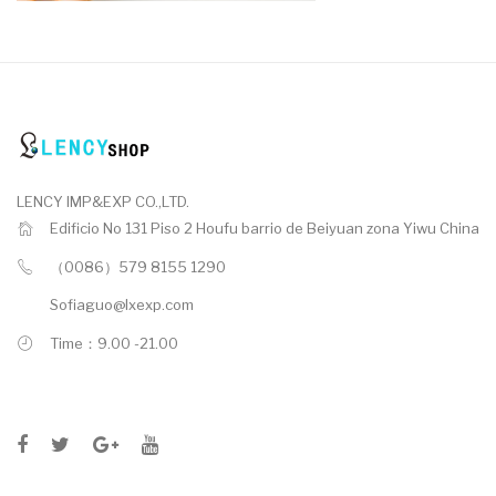
LENCY IMP&EXP CO.,LTD.
Edificio No 131 Piso 2 Houfu barrio de Beiyuan zona Yiwu China
（0086）579 8155 1290
Sofiaguo@lxexp.com
Time：9.00 -21.00