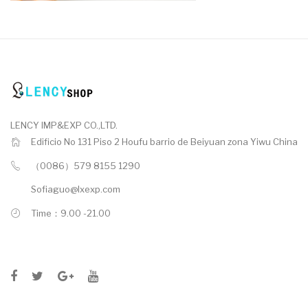
LENCY IMP&EXP CO.,LTD.
Edificio No 131 Piso 2 Houfu barrio de Beiyuan zona Yiwu China
（0086）579 8155 1290
Sofiaguo@lxexp.com
Time：9.00 -21.00