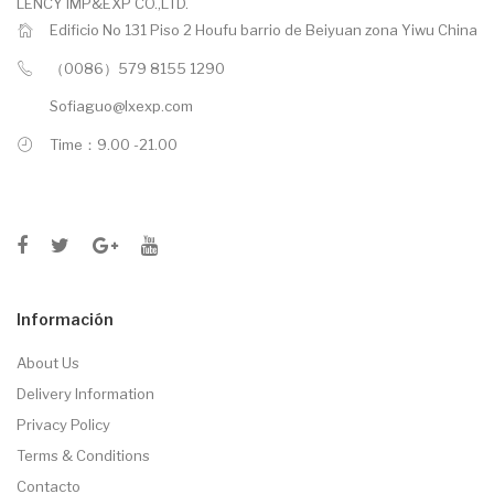
LENCY IMP&EXP CO.,LTD.
Edificio No 131 Piso 2 Houfu barrio de Beiyuan zona Yiwu China
（0086）579 8155 1290
Sofiaguo@lxexp.com
Time：9.00 -21.00
Información
About Us
Delivery Information
Privacy Policy
Terms & Conditions
Contacto