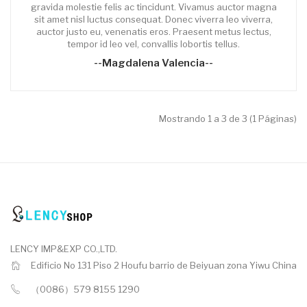
gravida molestie felis ac tincidunt. Vivamus auctor magna
sit amet nisl luctus consequat. Donec viverra leo viverra,
auctor justo eu, venenatis eros. Praesent metus lectus,
tempor id leo vel, convallis lobortis tellus.
--Magdalena Valencia--
Mostrando 1 a 3 de 3 (1 Páginas)
LENCY IMP&EXP CO.,LTD.
Edificio No 131 Piso 2 Houfu barrio de Beiyuan zona Yiwu China
（0086）579 8155 1290