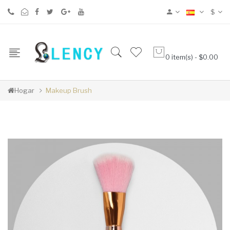
$
0 item(s) - $0.00
Hogar
Makeup Brush