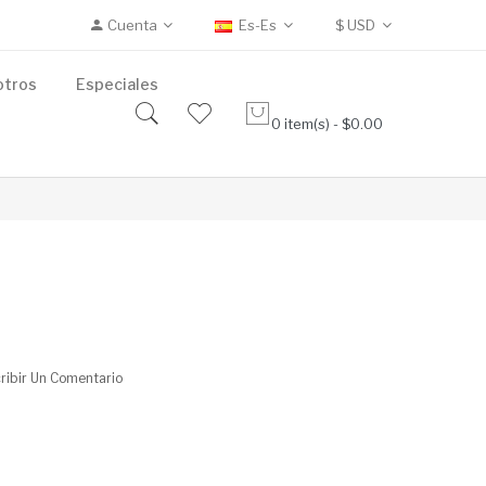
Cuenta
Es-Es
$
USD
otros
Especiales
0 item(s) - $0.00
ribir Un Comentario