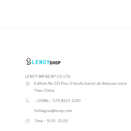
LENCY IMP&EXP CO.,LTD.
Edificio No 131 Piso 2 Houfu barrio de Beiyuan zona
Yiwu China
（0086）579 8155 1290
Sofiaguo@lxexp.com
Time：9.00 -21.00