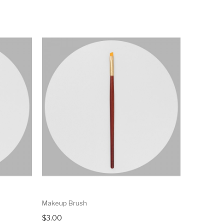
Makeup Brush
Makeup B
$3.00
$5.50