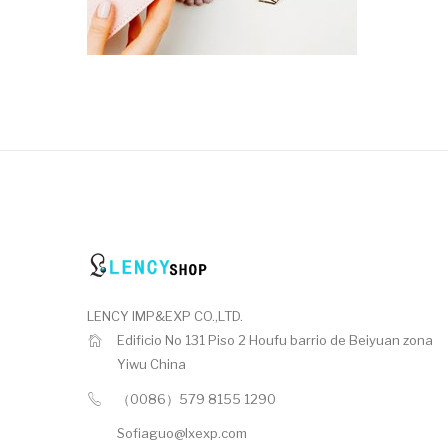
LENCY IMP&EXP CO.,LTD.
Edificio No 131 Piso 2 Houfu barrio de Beiyuan zona
Yiwu China
（0086）579 8155 1290
Sofiaguo@lxexp.com